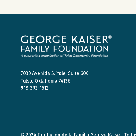
Fundación
de
la
Familia
George
Kaiser
7030 Avenida S. Yale, Suite 600
Tulsa, Oklahoma 74136
918-392-1612
© 2024 Fundación de la Familia George Kaiser. Todo