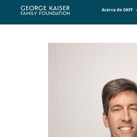
Fundación
Acerca de GKFF
de
la
Familia
George
Kaiser