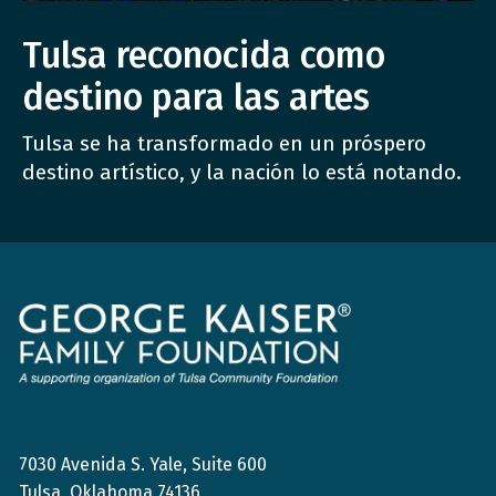
Tulsa reconocida como
destino para las artes
Tulsa se ha transformado en un próspero
destino artístico, y la nación lo está notando.
Fundación
de
la
Familia
George
Kaiser
7030 Avenida S. Yale, Suite 600
Tulsa, Oklahoma 74136