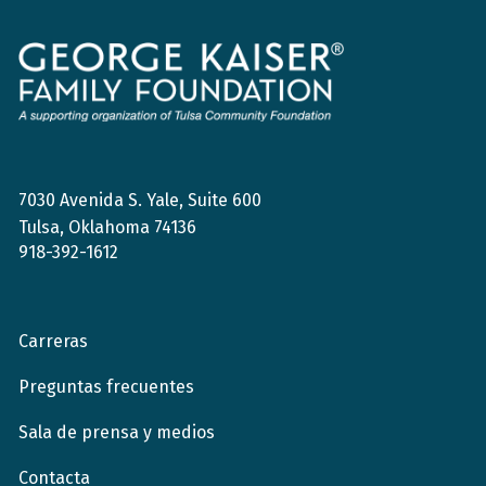
Fundación
de
la
Familia
George
Kaiser
7030 Avenida S. Yale, Suite 600
Tulsa, Oklahoma 74136
918-392-1612
Carreras
Preguntas frecuentes
Sala de prensa y medios
Contacta