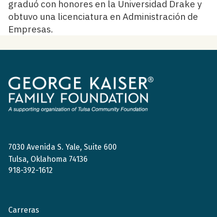
graduó con honores en la Universidad Drake y
obtuvo una licenciatura en Administración de
Empresas.
Fundación
de
la
Familia
George
Kaiser
7030 Avenida S. Yale, Suite 600
Tulsa, Oklahoma 74136
918-392-1612
Carreras