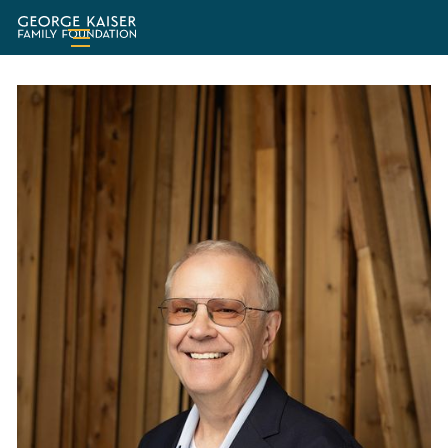
Fundación
de
la
Familia
George
Kaiser