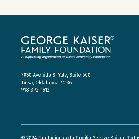
Fundación
de
la
Familia
George
Kaiser
7030 Avenida S. Yale, Suite 600
Tulsa, Oklahoma 74136
918-392-1612
© 2024 Fundación de la Familia George Kaiser. Todo