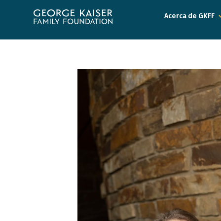
Fundación
Acerca de GKFF
de
la
Familia
George
Kaiser